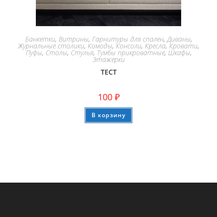
Банкетки
,
Витрины
,
Гарнитуры для спален
,
Диваны
,
Журнальные столики
,
Комоды
,
Консоли
,
Кресла
,
Кровати
,
Пуфы
,
Столы
,
Стулья
,
Тумбы прикроватные
,
Шкафы
,
Этажерки
ТЕСТ
100
₽
В корзину