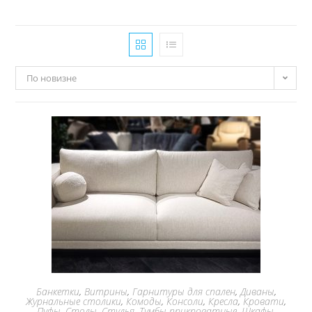
По новизне
Банкетки
,
Витрины
,
Гарнитуры для спален
,
Диваны
,
Журнальные столики
,
Комоды
,
Консоли
,
Кресла
,
Кровати
,
Пуфы
,
Столы
,
Стулья
,
Тумбы прикроватные
,
Шкафы
,