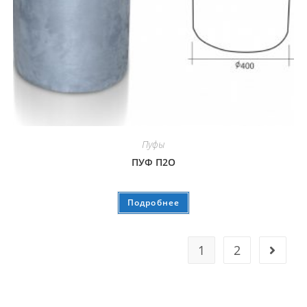
Пуфы
ПУФ П2О
Подробнее
1
2