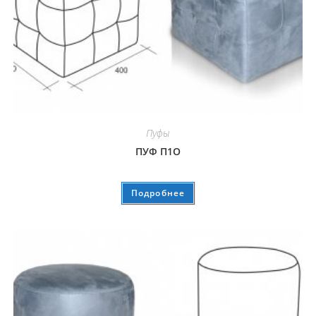
Пуфы
ПУФ П1О
Подробнее