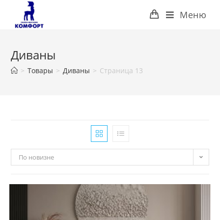
Перейти
Меню
к
содержимому
Диваны
>
Товары
>
Диваны
>
Страница 13
По новизне