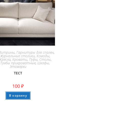
Витрины
,
Гарнитуры для спален
,
,
Журнальные столики
,
Комоды
,
Кресла
,
Кровати
,
Пуфы
,
Столы
,
,
Тумбы прикроватные
,
Шкафы
,
Этажерки
ТЕСТ
100
₽
В корзину