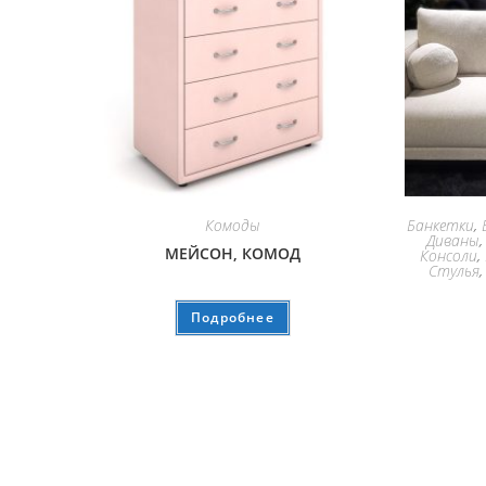
Комоды
Банкетки
,
Диваны
МЕЙСОН, КОМОД
Консоли
,
Стулья
Подробнее