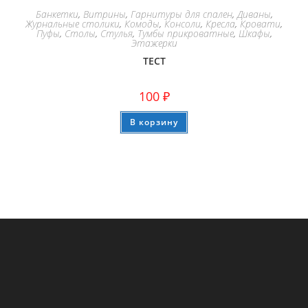
Банкетки
,
Витрины
,
Гарнитуры для спален
,
Диваны
,
Журнальные столики
,
Комоды
,
Консоли
,
Кресла
,
Кровати
,
Пуфы
,
Столы
,
Стулья
,
Тумбы прикроватные
,
Шкафы
,
Этажерки
ТЕСТ
100
₽
В корзину