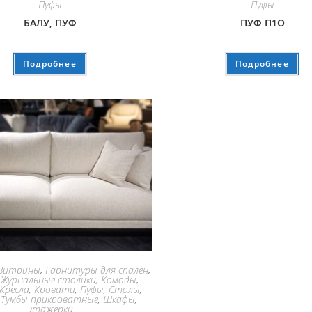
Пуфы
Пуфы
БАЛУ, ПУФ
ПУФ П1О
Подробнее
Подробнее
Витрины
,
Гарнитуры для спален
,
,
Журнальные столики
,
Комоды
,
Кресла
,
Кровати
,
Пуфы
,
Столы
,
,
Тумбы прикроватные
,
Шкафы
,
Этажерки