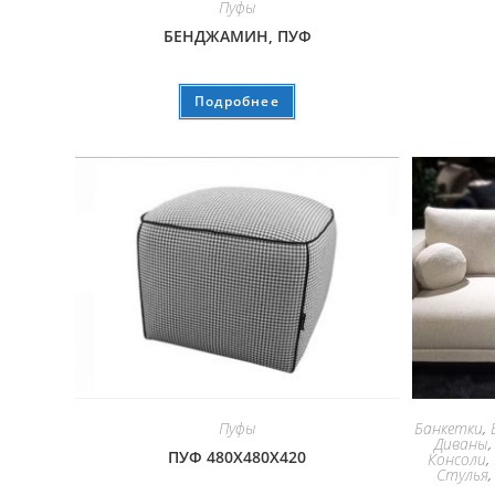
Пуфы
БЕНДЖАМИН, ПУФ
Подробнее
Пуфы
Банкетки
,
Диваны
ПУФ 480Х480Х420
Консоли
,
Стулья