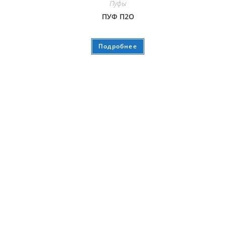
Пуфы
ПУФ П2О
Подробнее