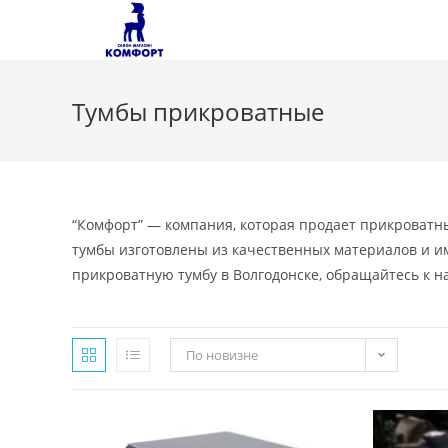
Перейти
к
содержимому
Тумбы прикроватные
“Комфорт” — компания, которая продает прикроватн
тумбы изготовлены из качественных материалов и им
прикроватную тумбу в Волгодонске, обращайтесь к н
По новизне