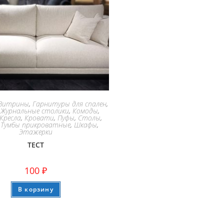
Витрины
,
Гарнитуры для спален
,
,
Журнальные столики
,
Комоды
,
Кресла
,
Кровати
,
Пуфы
,
Столы
,
,
Тумбы прикроватные
,
Шкафы
,
Этажерки
ТЕСТ
100
₽
В корзину