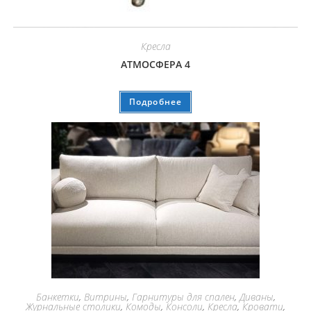
Кресла
АТМОСФЕРА 4
Подробнее
Банкетки
,
Витрины
,
Гарнитуры для спален
,
Диваны
,
Журнальные столики
,
Комоды
,
Консоли
,
Кресла
,
Кровати
,