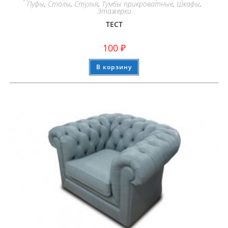
Пуфы
,
Столы
,
Стулья
,
Тумбы прикроватные
,
Шкафы
,
Этажерки
ТЕСТ
100
₽
В корзину