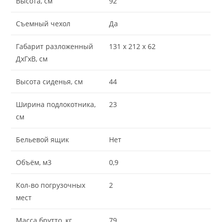
Высота, см
92
Съемный чехол
Да
Габарит разложенный
131 х 212 х 62
ДхГхВ, см
Высота сиденья, см
44
Ширина подлокотника,
23
см
Бельевой ящик
Нет
Объём, м3
0,9
Кол-во погрузочных
2
мест
Масса брутто, кг
79