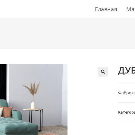
Главная
Ма
ДУ
Фабрика 
Категор