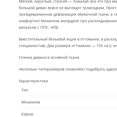
Мягкий, округлый, строгий — пожалуй, все это про 
большой диван вовсе не выглядит громоздким. Прос
преждевременная деформация обивочной ткани, а так
комфортно! Механизм аккордеон при раскладывании о
матрасом с ППУ, НПБ.
Вместительный бельевой ящик в оттоманке, в раскла
специалистов). Два размера оттоманки — 150 см (с и
Спинка дивана в основной ткани.
Несколько типоразмеров позволяют подобрать идеа
Характеристики
Тип
Механизм
Каркас