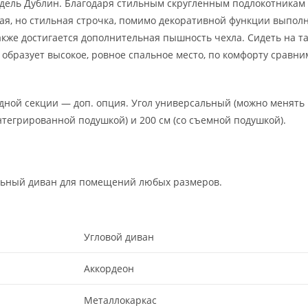
модель Дублин. Благодаря стильным скругленным подлокотника
тая, но стильная строчка, помимо декоративной функции выпол
же достигается дополнительная пышность чехла. Сидеть на так
бразует высокое, ровное спальное место, по комфорту сравни
дной секции — доп. опция. Угол универсальный (можно менять
нтегрированной подушкой) и 200 см (со съемной подушкой).
льный диван для помещений любых размеров.
Угловой диван
Аккордеон
Металлокаркас