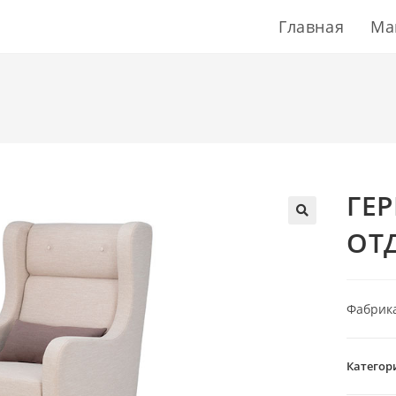
Главная
Ма
ГЕ
ОТ
Фабрика 
Категор