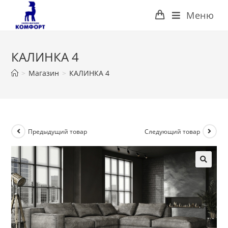
Перейти
Меню
к
содержимому
КАЛИНКА 4
>
Магазин
>
КАЛИНКА 4
Предыдущий товар
Следующий товар