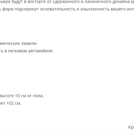
ере будут в восторге от сдержанного и лаконичного дизайна к
 форм подчеркнут основательность и изысканность вашего ин
мические ламели.
ь в легковом автомобиле.
ысоте 10 см от пола.
ет 102 см.
Кр