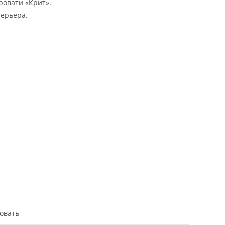
ровати «Крит».
терьера.
овать