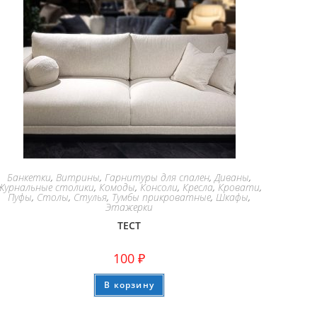
Банкетки
,
Витрины
,
Гарнитуры для спален
,
Диваны
,
Журнальные столики
,
Комоды
,
Консоли
,
Кресла
,
Кровати
,
Пуфы
,
Столы
,
Стулья
,
Тумбы прикроватные
,
Шкафы
,
Этажерки
ТЕСТ
100
₽
В корзину