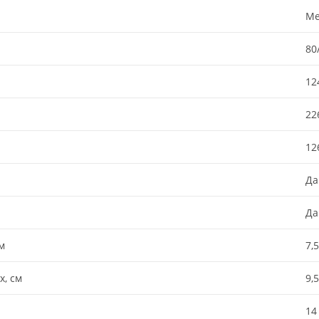
Ме
80
12
22
12
Да
Да
м
7,5
x, см
9,5
14