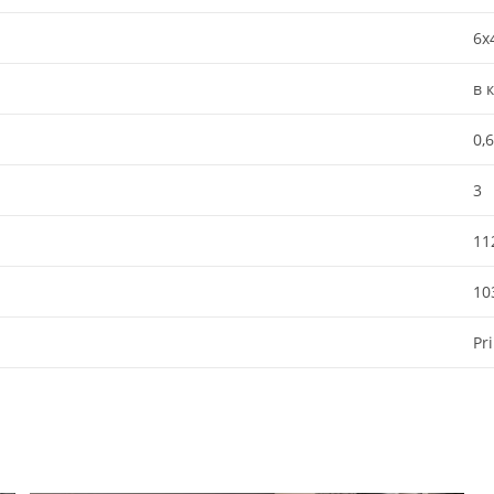
6х
в 
0,6
3
11
10
Pr