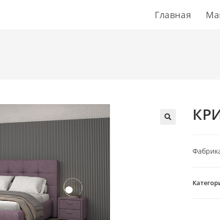
Главная
Ма
КР
Фабрика 
Категор