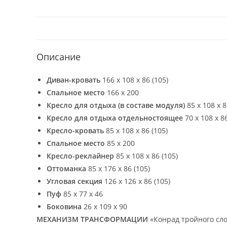
Описание
Диван-кровать
166 х 108 х 86 (105)
Спальное место
166 х 200
Кресло для отдыха (в составе модуля)
85 х 108 х 8
Кресло для отдыха отдельностоящее
70 х 108 х 86
Кресло-кровать
85 х 108 х 86 (105)
Спальное место
85 х 200
Кресло-реклайнер
85 х 108 х 86 (105)
Оттоманка
85 х 176 х 86 (105)
Угловая секция
126 х 126 х 86 (105)
Пуф
85 х 77 х 46
Боковина
26 х 109 х 90
МЕХАНИЗМ ТРАНСФОРМАЦИИ
«Конрад тройного сл