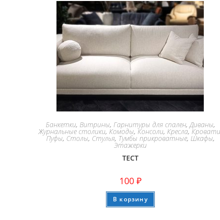
Банкетки
,
Витрины
,
Гарнитуры для спален
,
Диваны
,
Журнальные столики
,
Комоды
,
Консоли
,
Кресла
,
Кроват
Пуфы
,
Столы
,
Стулья
,
Тумбы прикроватные
,
Шкафы
,
Этажерки
ТЕСТ
100
₽
В корзину