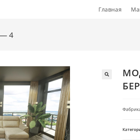
Главная
Ма
— 4
МО
БЕ
Фабрика
Категор