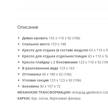
Описание
Диван-кровать
155 х 110 х 92 (106)
Спальное место
153 х 188
Кресло для отдыха (в составе модуля)
63 х 110 х 9
Кресло для отдыха отдельностоящее
63 х 110 х 92
Кресло-глайдер с 2 боковинами
123 х 110 х 92 (10
В разложенном виде
123 х 163
Оттоманка
68 х 180 х 92 (106)
Угловая секция
123 х 123 х 92 (106)
Боковина
30 х 107 х 72
МЕХАНИЗМ ТРАНСФОРМАЦИИ
«Конрад двойного сл
КАРКАС
Бук, сосна, березовая фанера