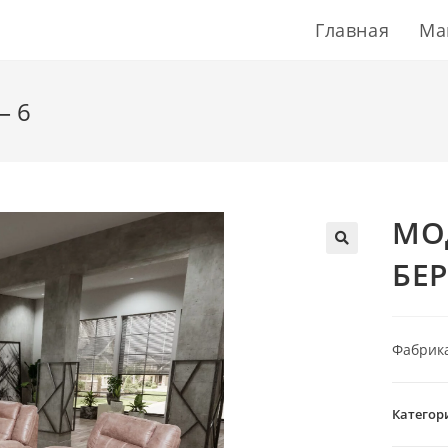
Главная
Ма
– 6
МО
БЕР
Фабрика
Категор