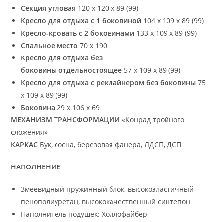
Секция угловая
120 х 120 х 89 (99)
Кресло для отдыха с 1 боковиной
104 х 109 х 89 (99)
Кресло-кровать с 2 боковинами
133 х 109 х 89 (99)
Cпальное место
70 х 190
Кресло для отдыха без
боковины
отдельностоящее
57 х 109 х 89 (99)
Кресло для отдыха с реклайнером без боковины
75
х 109 х 89 (99)
Боковина
29 х 106 х 69
МЕХАНИЗМ ТРАНСФОРМАЦИИ
«Конрад тройного
сложения»
КАРКАС
Бук, сосна, березовая фанера, ЛДСП, ДСП
НАПОЛНЕНИЕ
Змеевидный пружинный блок, высокоэластичный
пенополиуретан, высококачественный синтепон
Наполнитель подушек: Холлофайбер