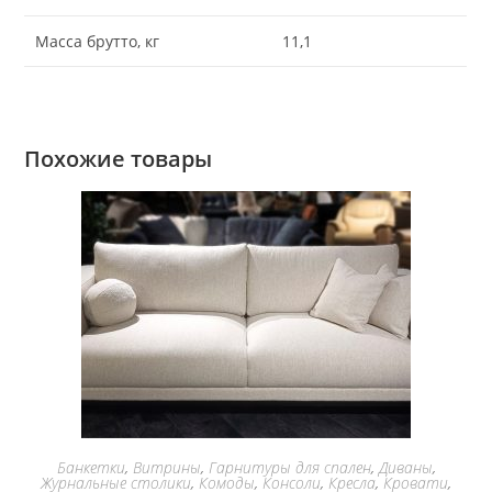
Масса брутто, кг
11,1
Похожие товары
Банкетки
,
Витрины
,
Гарнитуры для спален
,
Диваны
,
Журнальные столики
,
Комоды
,
Консоли
,
Кресла
,
Кровати
,