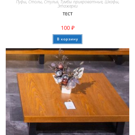
Пуфы
,
Столы
,
Стулья
,
Тумбы прикроватные
,
Шкафы
,
Этажерки
ТЕСТ
100
₽
В корзину