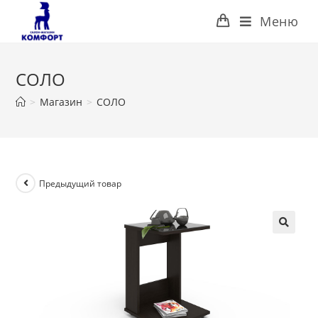
Перейти
Меню
к
содержимому
СОЛО
>
Магазин
>
СОЛО
Предыдущий товар