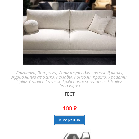
Банкетки
,
Витрины
,
Гарнитуры для спален
,
Диваны
,
Журнальные столики
,
Комоды
,
Консоли
,
Кресла
,
Кровати
,
Пуфы
,
Столы
,
Стулья
,
Тумбы прикроватные
,
Шкафы
,
Этажерки
ТЕСТ
100
₽
В корзину