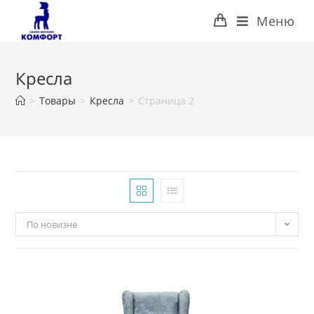
Перейти
Меню
к
содержимому
Кресла
>
Товары
>
Кресла
>
Страница 2
По новизне